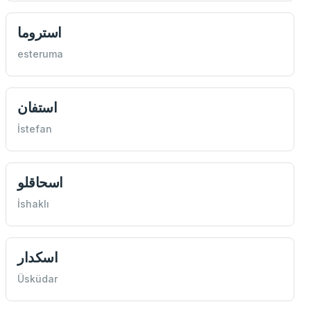
استروما
esteruma
استفان
İstefan
اسحاقلو
İshaklı
اسكدار
Üsküdar