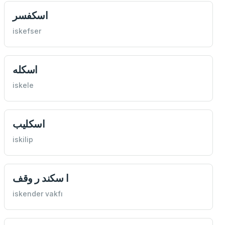
اسكفسر
iskefser
اسكله
iskele
اسكلیب
iskilip
ا سكند ر وقف
iskender vakfı