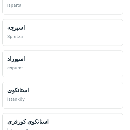
ısparta
اسپرچه
Spretza
اسپوراد
espurat
استانكوی
istanköy
استانكوی كورفزی