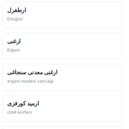
ارطغرل
Ertuğrul
ارغنی
Erğani
ارغنی معدنی سنجاغی
ergani madeni sancağı
ارمید كورفزی
izmit körfezi