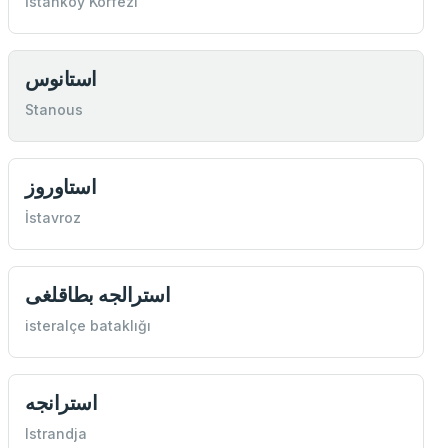
İstanköy Körfezi
استانوس
Stanous
استاوروز
İstavroz
استرالجه بطاقلغی
isteralçe bataklığı
استرانجه
Istrandja