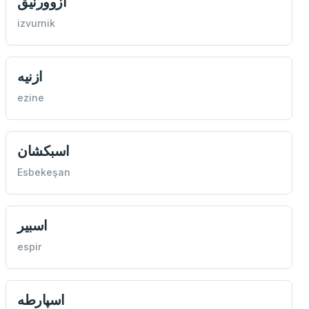
ازوورنیق
izvurnik
ازنيه
ezine
اسبكشان
Esbekeşan
اسبیر
espir
اسپارطه