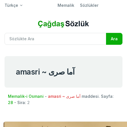
Türkçe
Memalik
Sözlükler
amasri ~ آما صری
Memalik-i Osmani
-
amasri ~ آما صری
maddesi. Sayfa:
28
- Sira:
2