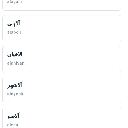
alaçam
آلاپلی
alapoli
الاخيان
alahiyan
آلاشهر
alaşehir
آلاصو
alasu