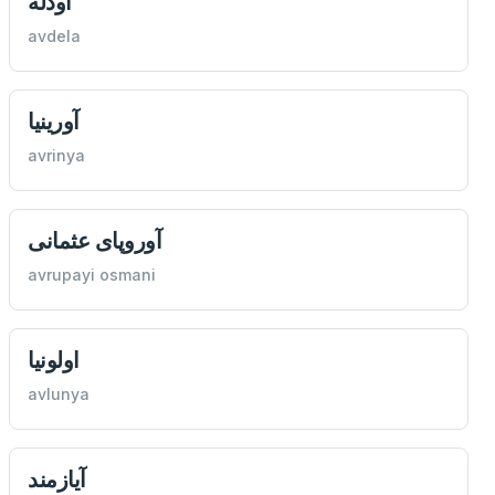
آودله
avdela
آورینيا
avrinya
آوروپای عثمانی
avrupayi osmani
اولونيا
avlunya
آيازمند