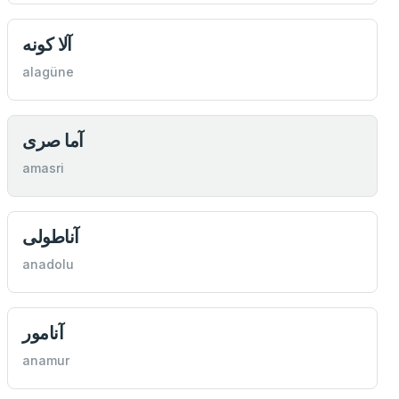
آلا كونه
alagüne
آما صری
amasri
آناطولی
anadolu
آنامور
anamur