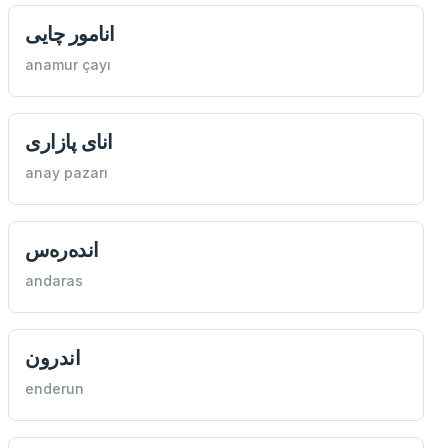
انامور چایی
anamur çayı
انای پازاری
anay pazarı
انده‌ره‌س
andaras
اندرون
enderun