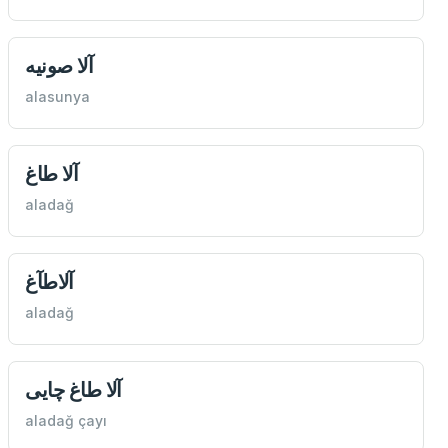
آلا صونيه
alasunya
آلا طاغ
aladağ
آلاطآغ
aladağ
آلا طاغ چایی
aladağ çayı