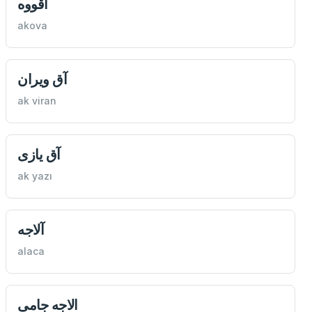
اقووه
akova
آق ویران
ak viran
آق يازی
ak yazı
آلاجه
alaca
الاجه جامی