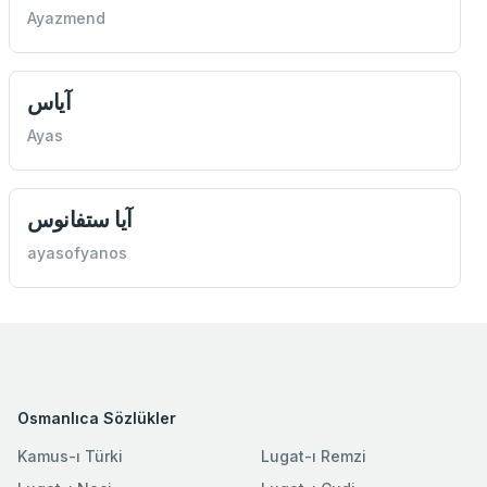
Ayazmend
آياس
Ayas
آيا ستفانوس
ayasofyanos
Osmanlıca Sözlükler
Kamus-ı Türki
Lugat-ı Remzi