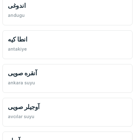
اندوغی
andugu
انطا كيه
antakiye
آنقره صویی
ankara suyu
آوجيلر صویی
avcılar suyu