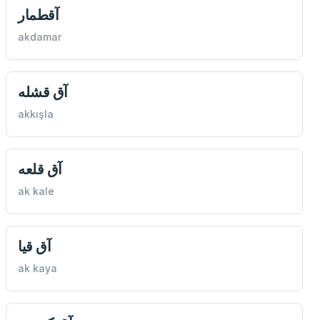
آقطمار
akdamar
آق قشله
akkışla
آق قلعه
ak kale
آق قيا
ak kaya