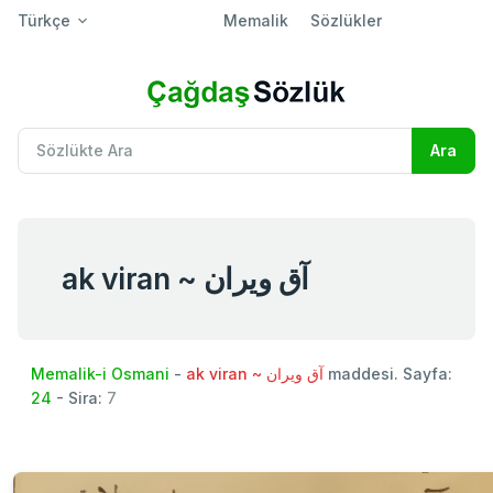
Türkçe
Memalik
Sözlükler
ak viran ~ آق ویران
Memalik-i Osmani
-
ak viran ~ آق ویران
maddesi. Sayfa:
24
- Sira:
7