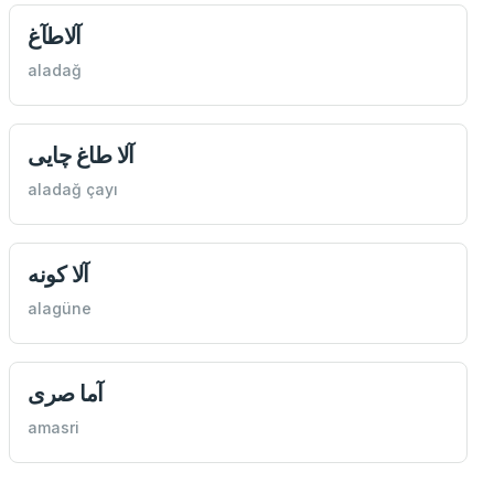
آلاطآغ
aladağ
آلا طاغ چایی
aladağ çayı
آلا كونه
alagüne
آما صری
amasri