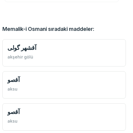
Memalik-i Osmani sıradaki maddeler:
آقشهر گولی
akşehir gölü
آقصو
aksu
آقصو
aksu