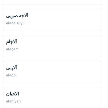
آلاجه صویی
alaca suyu
آلاچام
alaçam
آلاپلی
alapoli
الاخيان
alahiyan