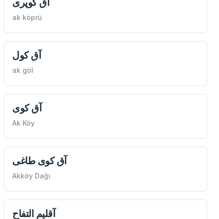
آق كوپری
ak köprü
آق‌ كول
ak göl
آق كوی
Ak Köy
آق كوی طاغی
Akköy Dağı
آقلیم التفاح