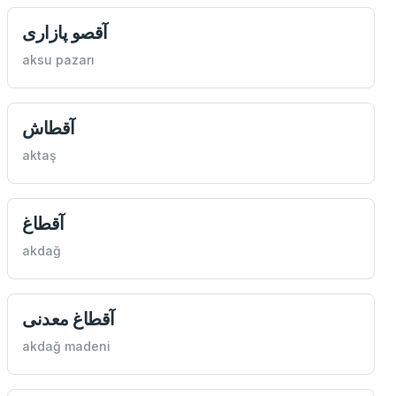
آقصو پازاری
aksu pazarı
آقطاش
aktaş
آقطاغ
akdağ
آقطاغ معدنی
akdağ madeni