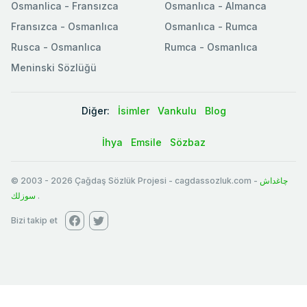
Osmanlica - Fransızca
Osmanlıca - Almanca
Fransızca - Osmanlıca
Osmanlıca - Rumca
Rusca - Osmanlıca
Rumca - Osmanlıca
Meninski Sözlüğü
Diğer:
İsimler
Vankulu
Blog
İhya
Emsile
Sözbaz
© 2003
-
2026
Çağdaş Sözlük Projesi - cagdassozluk.com -
چاغداش
سوزلك
.
Bizi takip et