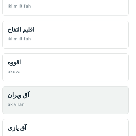
iklim iltifah
اقلیم التفاح
iklim iltifah
اقووه
akova
آق ویران
ak viran
آق يازی