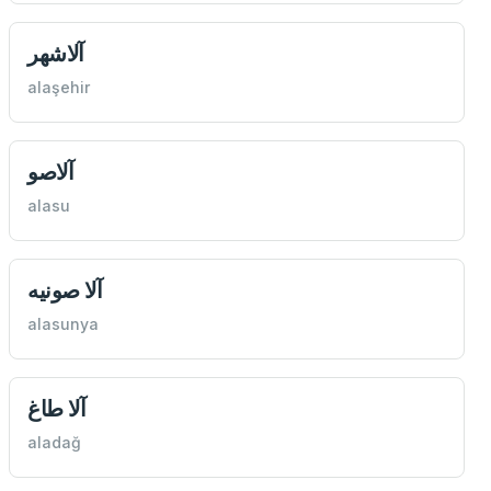
آلاشهر
alaşehir
آلاصو
alasu
آلا صونيه
alasunya
آلا طاغ
aladağ