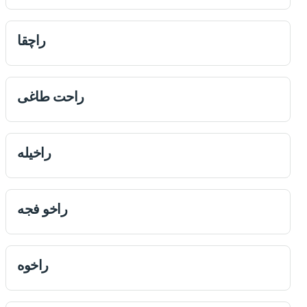
راچقا
راحت طاغی
راخيله
راخو فجه
راخوه