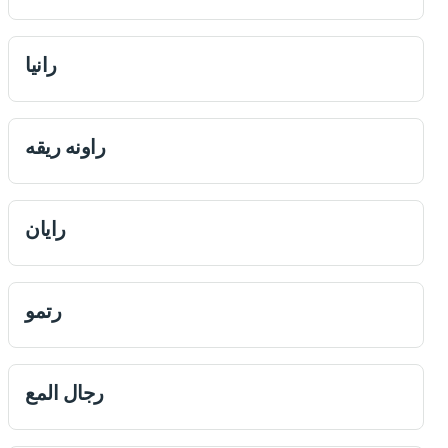
رانيا
راونه ریقه
رايان
رتمو
رجال المع