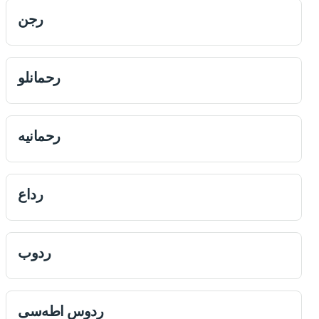
رجن
رحمانلو
رحمانيه
رداع
ردوب
ردوس اطه‌سی