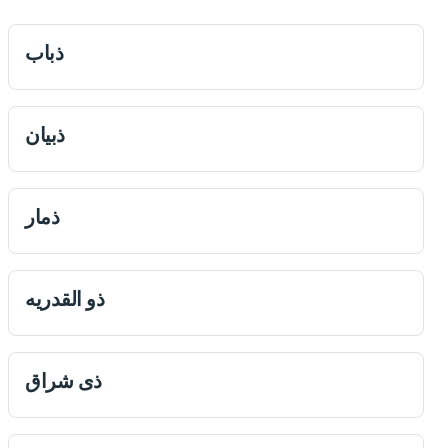
ذباب
ذبيان
ذمار
ذو القدريه
ذی شراق