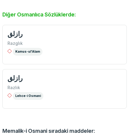
Diğer Osmanlıca Sözlüklerde:
رازلق
Razglık
Kamus-ul'Alam
رازلق
Razlık
Lehce-i Osmani
Memalik-i Osmani sıradaki maddeler: