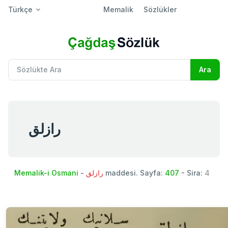
Türkçe
Memalik
Sözlükler
رازلق
Memalik-i Osmani
-
رازلق
maddesi. Sayfa:
407
- Sira:
4