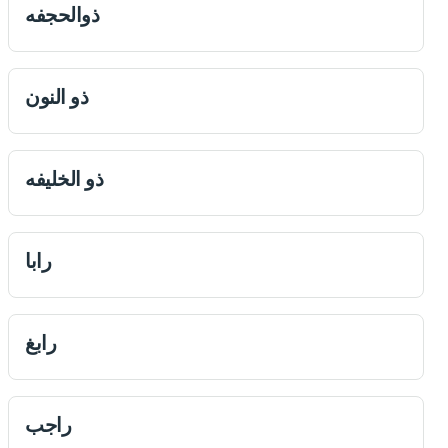
ذوالحجفه
ذو النون
ذو الخليفه
رابا
رابغ
راجب