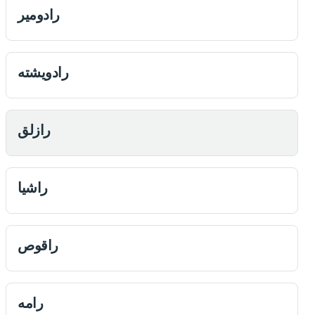
رادومیر
رادويشته
رازلق
راشيا
راقوص
رامه