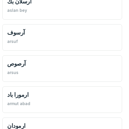
آرسلان بك
aslan bey
آرسوف
arsuf
آرصوص
arsus
ارمورا باد
armut abad
ارمودان