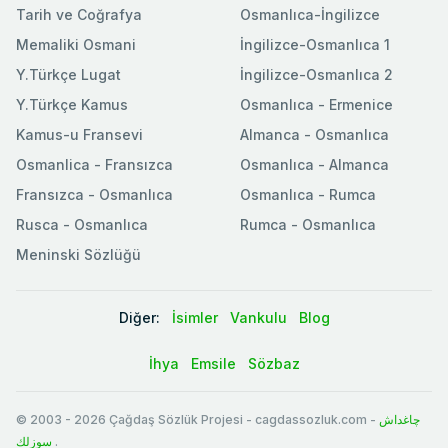
Tarih ve Coğrafya
Osmanlıca-İngilizce
Memaliki Osmani
İngilizce-Osmanlıca 1
Y.Türkçe Lugat
İngilizce-Osmanlıca 2
Y.Türkçe Kamus
Osmanlıca - Ermenice
Kamus-u Fransevi
Almanca - Osmanlıca
Osmanlica - Fransızca
Osmanlıca - Almanca
Fransızca - Osmanlıca
Osmanlıca - Rumca
Rusca - Osmanlıca
Rumca - Osmanlıca
Meninski Sözlüğü
Diğer:
İsimler
Vankulu
Blog
İhya
Emsile
Sözbaz
© 2003
-
2026
Çağdaş Sözlük Projesi - cagdassozluk.com -
چاغداش
سوزلك
.