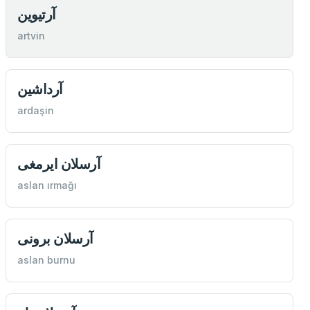
آرتیوین
artvin
آرداشين
ardaşin
آرسلان ایرمغی
aslan ırmağı
آرسلان برونی
aslan burnu