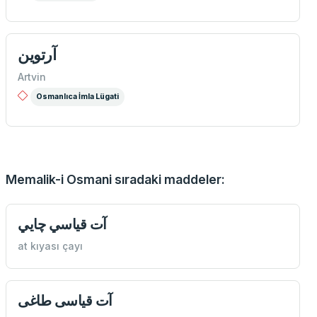
آرتوین
Artvin
Osmanlıca İmla Lügati
Memalik-i Osmani sıradaki maddeler:
آت قياسي چايي
at kıyası çayı
آت قياسی طاغی