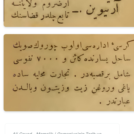
Ali Cevad - Memalik-i Osmaniye'nin Tarih ve