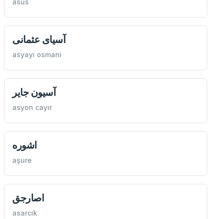
asus
آسيای عثمانی
asyayi osmani
آسيون جاير
asyon cayır
اشوره
aşure
اصارجق
asarcık