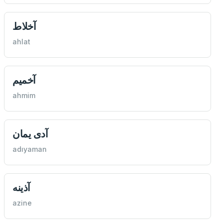
آخلاط
ahlat
آخمیم
ahmim
آدی یمان
adıyaman
آذینه
azine