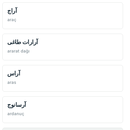
آراج
araç
آرارات طاغی
ararat dağı
آراس
aras
آرسانوج
ardanuç