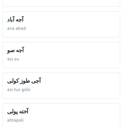
آجه آباد
aca abad
آجه صو
acı su
آجی طوز كولی
acı tuz gölü
آخته پولی
ahtapoli