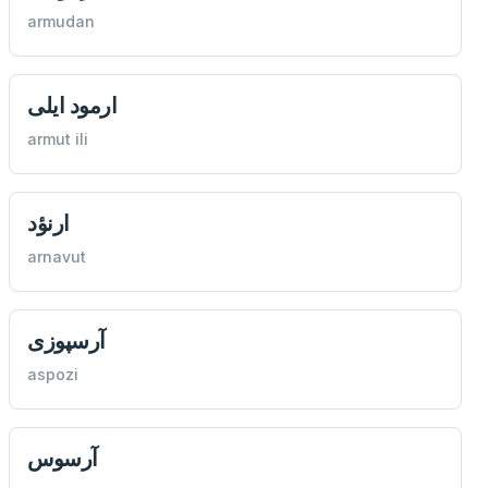
armudan
ارمود ایلی
armut ili
ارنؤد
arnavut
آرسپوزی
aspozi
آرسوس