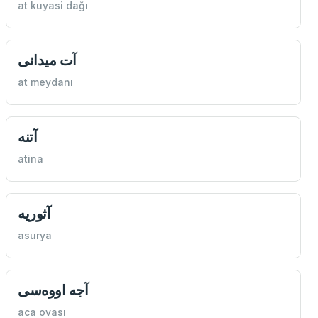
at kuyasi dağı
آت میدانی
at meydanı
آتنه
atina
آثوريه
asurya
آجه اووه‌سی
aca ovası